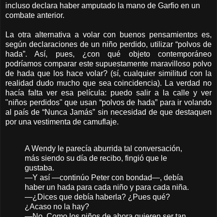
incluso declara haber amputado la mano de Garfio en un
combate anterior.
La otra alternativa a volar con buenos pensamientos es,
según declaraciones de un niño perdido, utilizar “polvos de
hada”. Así, pues, ¿con qué objeto contemporáneo
podríamos comparar este supuestamente maravilloso polvo
de hada que los hace volar? (sí, cualquier similitud con la
realidad dudo mucho que sea coincidencia). La verdad no
hacía falta ver esa película: puedo salir a la calle y ver
"niños perdidos" que usan “polvos de hada” para ir volando
al país de “Nunca Jamás” sin necesidad de que destaquen
por una vestimenta de camuflaje.
A Wendy le parecía aburrida tal conversación,
más siendo su día de recibo, fingió que le
gustaba.
—
Y así
—
continúo Peter con bondad
—,
debía
haber un hada para cada niño y para cada niña.
—
¿Dices que debía haberla? ¿Pues qué?
¿Acaso no la hay?
—
No. Como los niños de ahora quieren ser tan