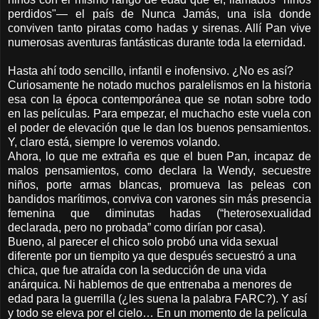
perdidos"
—
el país de Nunca Jamás, una isla donde
conviven tanto piratas como hadas y sirenas. Allí Pan vive
numerosas aventuras fantásticas durante toda la eternidad.
Hasta ahí todo sencillo, infantil e inofensivo. ¿No es así?
Curiosamente he notado muchos paralelismos en la historia
esa con la época contemporánea que se notan sobre todo
en las películas. Para empezar, el muchacho este vuela con
el poder de elevación que le dan los buenos pensamientos.
Y, claro está, siempre lo veremos volando.
Ahora, lo que me extraña es que el buen Pan, incapaz de
malos pensamientos, como declara la Wendy, secuestre
niños, porte armas blancas, promueva las peleas con
bandidos marítimos, conviva con varones sin más presencia
femenina que diminutas hadas (“heterosexualidad
declarada, pero no probada” como dirían por casa).
Bueno, al parecer el chico solo probó una vida sexual
diferente por un tiempito ya que después secuestró a una
chica, que fue atraída con la seducción de una vida
anárquica. Ni hablemos de que entrenaba a menores de
edad para la guerrilla (¿les suena la palabra FARC?). Y así
y todo se eleva por el cielo… En un momento de la película